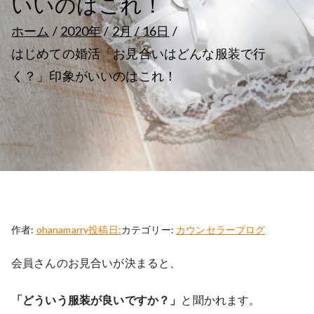
いいのはこれ！
ホーム
2020年
2月
16日
はじめての婚活「お見合いはどんな服装で行
く？」印象がいいのはこれ！
作者:
ohanamarry
投稿日:
カテゴリー:
カウンセラーブログ
会員さんのお見合いが決まると、
「どういう服装が良いですか？」
と聞かれます。