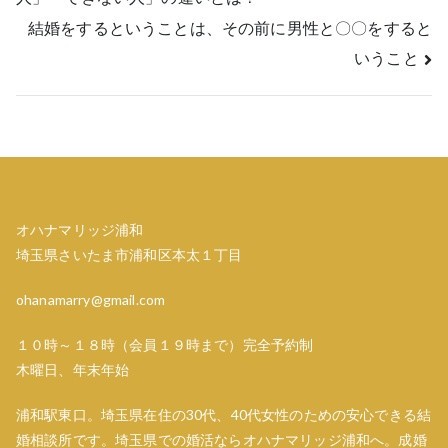
稿
結婚をするということは、その前に男性と〇〇をすると
ナ
いうこと
ビ
ゲ
ー
シ
オハナマリッジ浦和
ョ
埼玉県さいたま市浦和区本太１丁目
ン
ohanamarry@gmail.com
１０時～１８時（会員１９時まで）完全予約制
木曜日、年末年始
浦和駅東口。埼玉県在住の30代、40代女性のための安心できる結
婚相談所です。埼玉県での婚活ならオハナマリッジ浦和へ。成婚