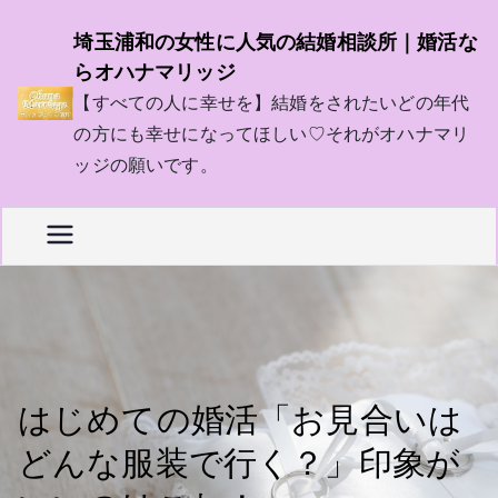
内
埼玉浦和の女性に人気の結婚相談所｜婚活な
容
らオハナマリッジ
を
【すべての人に幸せを】結婚をされたいどの年代
ス
の方にも幸せになってほしい♡それがオハナマリ
キ
ッジの願いです。
ッ
プ
はじめての婚活「お見合いは
どんな服装で行く？」印象が