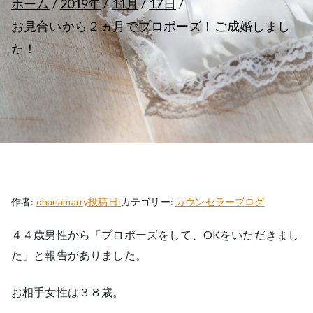
ホーム
2019年
11月
17日
お見合いから２ヵ月でプロポーズ！ご成婚しまし
た！
作者:
ohanamarry
投稿日:
カテゴリー:
カウンセラーブログ
４４歳男性から「プロポーズをして、OKをいただきまし
た」と報告がありました。
お相手女性は３８歳。