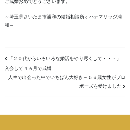
ご成婚おめでとうございます。
～埼玉県さいたま市浦和の結婚相談所オハナマリッジ浦
和～
投
「２０代からいろいろな婚活をやり尽くして・・・」
入会して４ヵ月で成婚！
稿
人生で出会った中でいちばん大好き～５６歳女性がプロ
ナ
ポーズを受けました
ビ
ゲ
ー