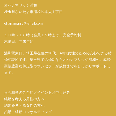
シ
オハナマリッジ浦和
ョ
埼玉県さいたま市浦和区本太１丁目
ン
ohanamarry@gmail.com
１０時～１８時（会員１９時まで）完全予約制
木曜日、年末年始
浦和駅東口。埼玉県在住の30代、40代女性のための安心できる結
婚相談所です。埼玉県での婚活ならオハナマリッジ浦和へ。成婚
実績豊富な伴走型カウンセラーが成婚までをしっかりサポートし
ます。
入会相談のご予約／イベントお申し込み
結婚を考える男性の方へ
結婚を考える女性の方へ
婚活・結婚コンサルティング