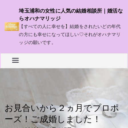
内
埼玉浦和の女性に人気の結婚相談所｜婚活な
容
らオハナマリッジ
を
【すべての人に幸せを】結婚をされたいどの年代
ス
の方にも幸せになってほしい♡それがオハナマリ
キ
ッジの願いです。
ッ
プ
お見合いから２ヵ月でプロポ
ーズ！ご成婚しました！