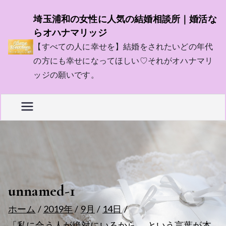
内
埼玉浦和の女性に人気の結婚相談所｜婚活な
容
らオハナマリッジ
を
【すべての人に幸せを】結婚をされたいどの年代
ス
の方にも幸せになってほしい♡それがオハナマリ
キ
ッジの願いです。
ッ
プ
unnamed-1
ホーム
2019年
9月
14日
「私に合う人が絶対にいるから、 という言葉が本