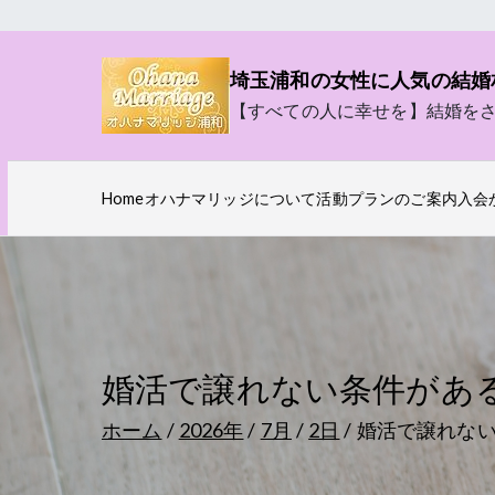
内
容
埼玉浦和の女性に人気の結婚
を
【すべての人に幸せを】結婚を
ス
キ
ッ
Home
オハナマリッジについて
活動プランのご案内
入会
プ
婚活で譲れない条件があ
ホーム
2026年
7月
2日
婚活で譲れな