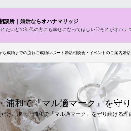
相談所｜婚活ならオハナマリッジ
されたいどの年代の方にも幸せになってほしい♡それがオハナ
から成婚までの流れ
ご成婚レポート
婚活相談会・イベントのご案内
婚活
玉・浦和で『マル適マーク』を守
割だけ。埼玉・浦和で『マル適マーク』を守り続ける理