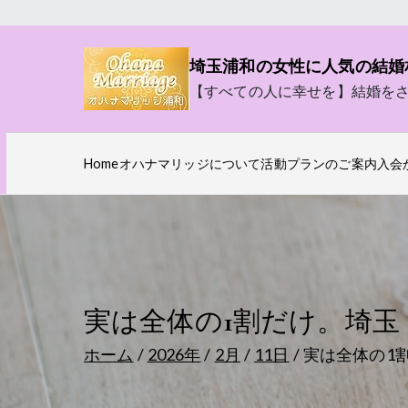
内
容
埼玉浦和の女性に人気の結婚
を
【すべての人に幸せを】結婚を
ス
キ
ッ
Home
オハナマリッジについて
活動プランのご案内
入会
プ
実は全体の1割だけ。埼
ホーム
2026年
2月
11日
実は全体の1