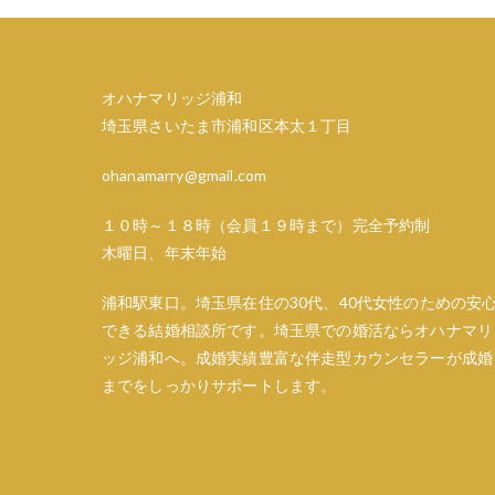
ビ
ゲ
オハナマリッジ浦和
ー
埼玉県さいたま市浦和区本太１丁目
シ
ohanamarry@gmail.com
ョ
１０時～１８時（会員１９時まで）完全予約制
ン
木曜日、年末年始
浦和駅東口。埼玉県在住の30代、40代女性のための安
できる結婚相談所です。埼玉県での婚活ならオハナマリ
ッジ浦和へ。成婚実績豊富な伴走型カウンセラーが成婚
までをしっかりサポートします。