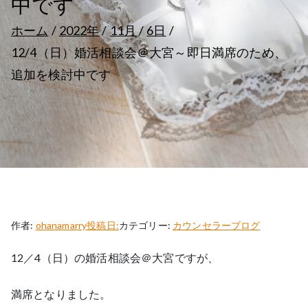
中です
ホーム
2022年
11月
6日
12/4（日）婚活相談会＠大宮～即日満席のため、
追加を検討中です
作者:
ohanamarry
投稿日:
カテゴリー:
カウンセラーブログ
12／4（日）の婚活相談会＠大宮ですが、
満席となりました。