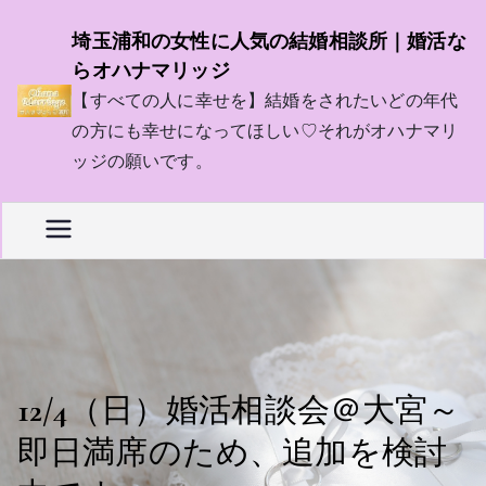
内
埼玉浦和の女性に人気の結婚相談所｜婚活な
容
らオハナマリッジ
を
【すべての人に幸せを】結婚をされたいどの年代
ス
の方にも幸せになってほしい♡それがオハナマリ
キ
ッジの願いです。
ッ
プ
12/4（日）婚活相談会＠大宮～
即日満席のため、追加を検討