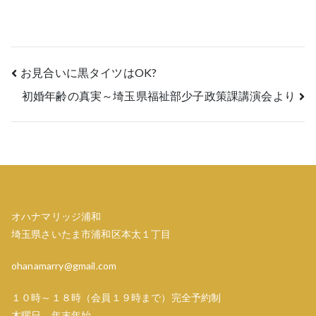
投
お見合いに黒タイツはOK?
初婚年齢の真実～埼玉県福祉部少子政策課講演会より
稿
ナ
ビ
ゲ
ー
オハナマリッジ浦和
埼玉県さいたま市浦和区本太１丁目
シ
ohanamarry@gmail.com
ョ
１０時～１８時（会員１９時まで）完全予約制
ン
木曜日、年末年始