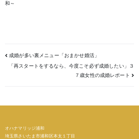
和～
投
成婚が多い裏メニュー「おまかせ婚活」
「再スタートをするなら、今度こそ必ず成婚したい」３
稿
７歳女性の成婚レポート
ナ
ビ
ゲ
ー
オハナマリッジ浦和
シ
埼玉県さいたま市浦和区本太１丁目