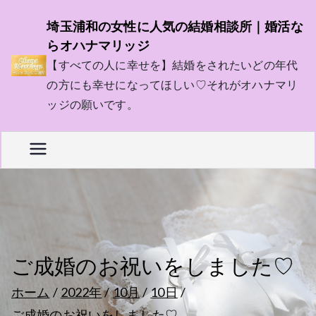
内
埼玉浦和の女性に人気の結婚相談所｜婚活な
容
らオハナマリッジ
を
【すべての人に幸せを】結婚をされたいどの年代
ス
の方にも幸せになってほしい♡それがオハナマリ
キ
ッジの願いです。
ッ
プ
ご成婚のお祝いをしました♡
ホーム
2022年
10月
10日
ご成婚のお祝いをしました♡