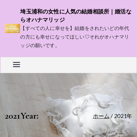
内
埼玉浦和の女性に人気の結婚相談所｜婚活な
容
らオハナマリッジ
を
【すべての人に幸せを】結婚をされたいどの年代
ス
の方にも幸せになってほしい♡それがオハナマリ
キ
ッジの願いです。
ッ
プ
2021
Year:
ホーム
2021年