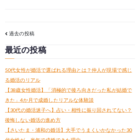
投
過去の投稿
稿
最近の投稿
ナ
50代女性が婚活で選ばれる理由とは？仲人が現場で感じ
ビ
る婚活のリアル
ゲ
【38歳女性婚活】「消極的で後ろ向きだった私が結婚で
ー
きた」4か月で成婚したリアルな体験談
【30代の婚活迷子へ】占い・相性に振り回されてない？
シ
後悔しない婚活の進め方
ョ
【さいたま・浦和の婚活】大手でうまくいかなかった30
ン
代女性が、半年で成婚できた理由