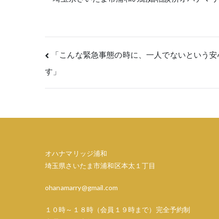
投
「こんな緊急事態の時に、一人でないという安
す」
稿
ナ
ビ
ゲ
オハナマリッジ浦和
ー
埼玉県さいたま市浦和区本太１丁目
シ
ohanamarry@gmail.com
ョ
１０時～１８時（会員１９時まで）完全予約制