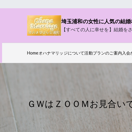
内
容
埼玉浦和の女性に人気の結婚
を
【すべての人に幸せを】結婚を
ス
キ
ッ
Home
オハナマリッジについて
活動プランのご案内
入会
プ
ＧＷはＺＯＯＭお見合い