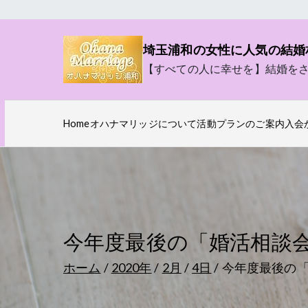
内
容
埼玉浦和の女性に人気の結婚
を
【すべての人に幸せを】結婚を
ス
キ
ッ
Home
オハナマリッジについて
活動プランのご案内
入会
プ
今年度最後の「婚活相談
ホーム
2020年
2月
4日
今年度最後の