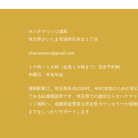
ビ
ゲ
オハナマリッジ浦和
ー
埼玉県さいたま市浦和区本太１丁目
シ
ohanamarry@gmail.com
ョ
１０時～１８時（会員１９時まで）完全予約制
ン
木曜日、年末年始
浦和駅東口。埼玉県在住の30代、40代女性のための安
できる結婚相談所です。埼玉県での婚活ならオハナマリ
ッジ浦和へ。成婚実績豊富な伴走型カウンセラーが成婚
までをしっかりサポートします。