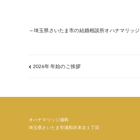
～埼玉県さいたま市の結婚相談所オハナマリッジ
投
2026年 年始のご挨拶
稿
ナ
ビ
ゲ
オハナマリッジ浦和
埼玉県さいたま市浦和区本太１丁目
ー