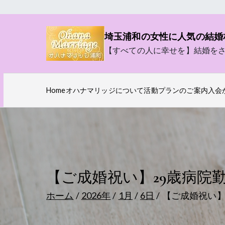
内
容
埼玉浦和の女性に人気の結婚
を
【すべての人に幸せを】結婚を
ス
キ
ッ
Home
オハナマリッジについて
活動プランのご案内
入会
プ
【ご成婚祝い】29歳病院
ホーム
2026年
1月
6日
【ご成婚祝い】