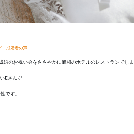
グ
、
成婚者の声
ご成婚のお祝い会をささやかに浦和のホテルのレストランでし
いEさん♡
男性です。