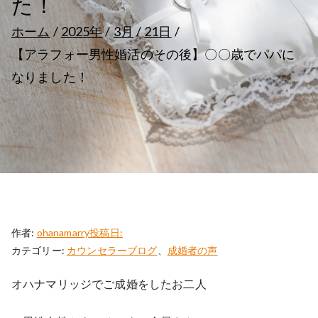
た！
ホーム
2025年
3月
21日
【アラフォー男性婚活のその後】〇〇歳でパパに
なりました！
作者:
ohanamarry
投稿日:
カテゴリー:
カウンセラーブログ
、
成婚者の声
オハナマリッジでご成婚をしたお二人