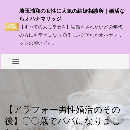
内
埼玉浦和の女性に人気の結婚相談所｜婚活な
容
らオハナマリッジ
を
【すべての人に幸せを】結婚をされたいどの年代
ス
の方にも幸せになってほしい♡それがオハナマリ
キ
ッジの願いです。
ッ
プ
【アラフォー男性婚活のその
後】〇〇歳でパパになりまし