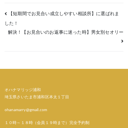
投
【短期間でお見合い成立しやすい相談所】に選ばれま
した！
稿
解決！【お見合いのお返事に迷った時】男女別セオリー
ナ
ビ
ゲ
ー
シ
オハナマリッジ浦和
ョ
埼玉県さいたま市浦和区本太１丁目
ン
ohanamarry@gmail.com
１０時～１８時（会員１９時まで）完全予約制