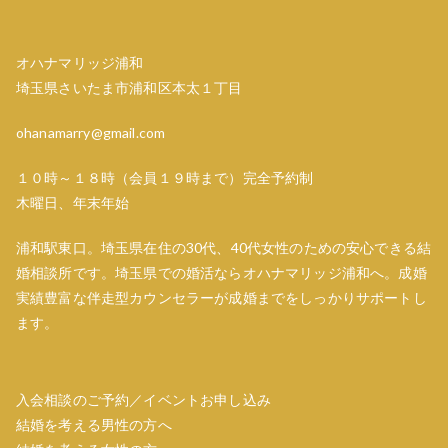
ー
オハナマリッジ浦和
シ
埼玉県さいたま市浦和区本太１丁目
ョ
ohanamarry@gmail.com
ン
１０時～１８時（会員１９時まで）完全予約制
木曜日、年末年始
浦和駅東口。埼玉県在住の30代、40代女性のための安心できる結
婚相談所です。埼玉県での婚活ならオハナマリッジ浦和へ。成婚
実績豊富な伴走型カウンセラーが成婚までをしっかりサポートし
ます。
入会相談のご予約／イベントお申し込み
結婚を考える男性の方へ