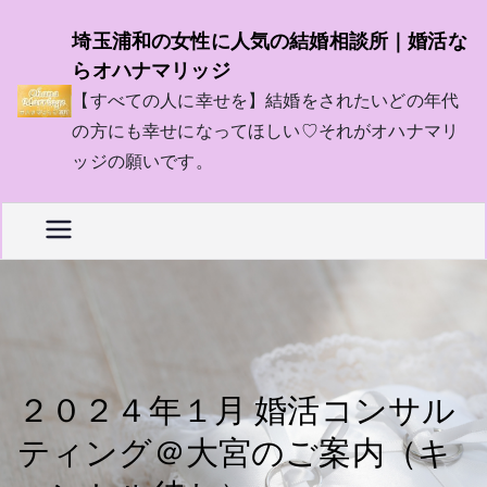
内
埼玉浦和の女性に人気の結婚相談所｜婚活な
容
らオハナマリッジ
を
【すべての人に幸せを】結婚をされたいどの年代
ス
の方にも幸せになってほしい♡それがオハナマリ
キ
ッジの願いです。
ッ
プ
２０２４年１月 婚活コンサル
ティング＠大宮のご案内（キ