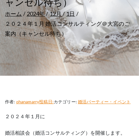
ャンセル待ち）
ホーム
2024年
12月
1日
２０２４年１月 婚活コンサルティング＠大宮のご
案内（キャンセル待ち）
作者:
ohanamarry
投稿日:
カテゴリー:
婚活パーティー・イベント
２０２４年１月に
婚活相談会（婚活コンサルティング）を開催します。