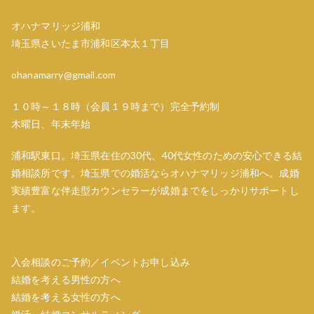
シ
オハナマリッジ浦和
ョ
埼玉県さいたま市浦和区本太１丁目
ン
ohanamarry@gmail.com
１０時～１８時（会員１９時まで）完全予約制
木曜日、年末年始
浦和駅東口。埼玉県在住の30代、40代女性のための安心できる結
婚相談所です。埼玉県での婚活ならオハナマリッジ浦和へ。成婚
実績豊富な伴走型カウンセラーが成婚までをしっかりサポートし
ます。
入会相談のご予約／イベントお申し込み
結婚を考える男性の方へ
結婚を考える女性の方へ