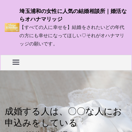
内
埼玉浦和の女性に人気の結婚相談所｜婚活な
容
らオハナマリッジ
を
【すべての人に幸せを】結婚をされたいどの年代
ス
の方にも幸せになってほしい♡それがオハナマリ
キ
ッジの願いです。
ッ
プ
成婚する人は、〇〇な人にお
申込みをしている