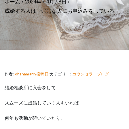
ホーム
2024年
4月
8日
成婚する人は、〇〇な人にお申込みをしている
作者:
ohanamarry
投稿日:
カテゴリー:
カウンセラーブログ
結婚相談所に入会をして
スムーズに成婚していく人もいれば
何年も活動が続いていたり、