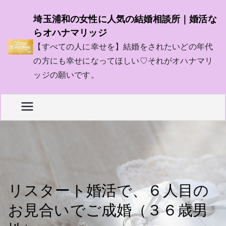
内
埼玉浦和の女性に人気の結婚相談所｜婚活な
容
らオハナマリッジ
を
【すべての人に幸せを】結婚をされたいどの年代
ス
の方にも幸せになってほしい♡それがオハナマリ
キ
ッジの願いです。
ッ
プ
リスタート婚活で、６人目の
お見合いでご成婚（３６歳男