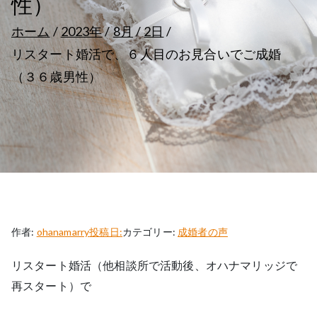
性）
ホーム
2023年
8月
2日
リスタート婚活で、６人目のお見合いでご成婚
（３６歳男性）
作者:
ohanamarry
投稿日:
カテゴリー:
成婚者の声
リスタート婚活（他相談所で活動後、オハナマリッジで
再スタート）で