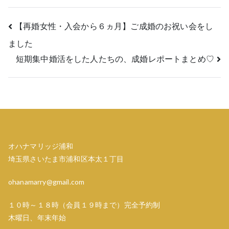
投
【再婚女性・入会から６ヵ月】ご成婚のお祝い会をし
ました
稿
短期集中婚活をした人たちの、成婚レポートまとめ♡
ナ
ビ
ゲ
ー
オハナマリッジ浦和
シ
埼玉県さいたま市浦和区本太１丁目
ョ
ohanamarry@gmail.com
ン
１０時～１８時（会員１９時まで）完全予約制
木曜日、年末年始