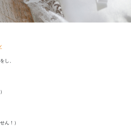
グ
をし、
）
せん！）