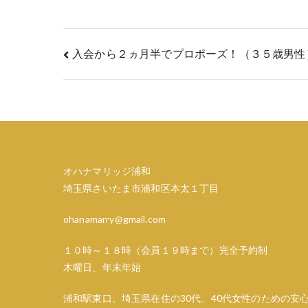
投
入会から２ヵ月半でプロポーズ！（３５歳男性
稿
ナ
ビ
ゲ
オハナマリッジ浦和
埼玉県さいたま市浦和区本太１丁目
ー
ohanamarry@gmail.com
シ
１０時～１８時（会員１９時まで）完全予約制
ョ
木曜日、年末年始
ン
浦和駅東口。埼玉県在住の30代、40代女性のための安