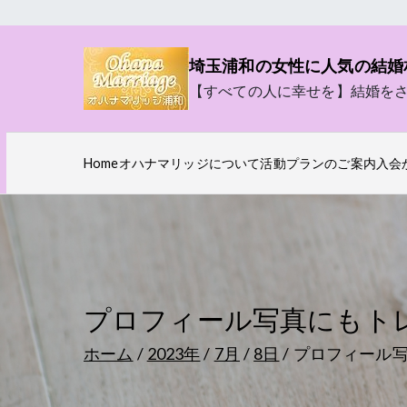
内
容
埼玉浦和の女性に人気の結婚
を
【すべての人に幸せを】結婚を
ス
キ
ッ
Home
オハナマリッジについて
活動プランのご案内
入会
プ
プロフィール写真にもト
ホーム
2023年
7月
8日
プロフィール