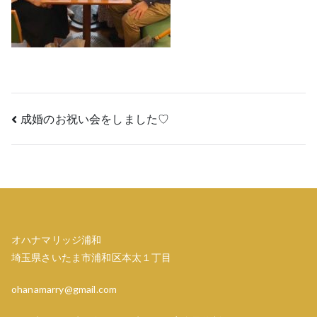
投
成婚のお祝い会をしました♡
稿
ナ
ビ
ゲ
オハナマリッジ浦和
埼玉県さいたま市浦和区本太１丁目
ー
ohanamarry@gmail.com
シ