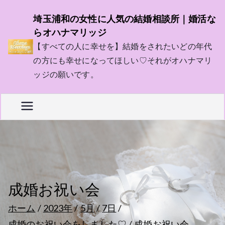
内
埼玉浦和の女性に人気の結婚相談所｜婚活な
容
らオハナマリッジ
を
【すべての人に幸せを】結婚をされたいどの年代
ス
の方にも幸せになってほしい♡それがオハナマリ
キ
ッジの願いです。
ッ
プ
成婚お祝い会
ホーム
2023年
5月
7日
成婚のお祝い会をしました♡
成婚お祝い会