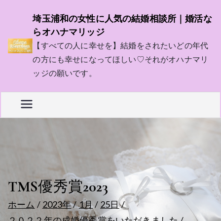
内
埼玉浦和の女性に人気の結婚相談所｜婚活な
容
らオハナマリッジ
を
【すべての人に幸せを】結婚をされたいどの年代
ス
の方にも幸せになってほしい♡それがオハナマリ
キ
ッジの願いです。
ッ
プ
TMS優秀賞2023
ホーム
2023年
1月
25日
２０２２年の成婚優秀賞をいただきました