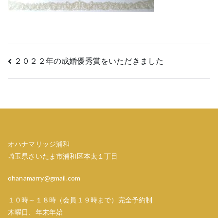
投
２０２２年の成婚優秀賞をいただきました
稿
ナ
ビ
ゲ
オハナマリッジ浦和
埼玉県さいたま市浦和区本太１丁目
ー
ohanamarry@gmail.com
シ
１０時～１８時（会員１９時まで）完全予約制
ョ
木曜日、年末年始