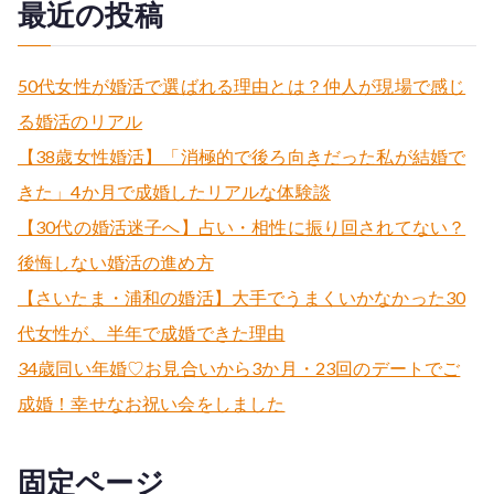
最近の投稿
50代女性が婚活で選ばれる理由とは？仲人が現場で感じ
る婚活のリアル
【38歳女性婚活】「消極的で後ろ向きだった私が結婚で
きた」4か月で成婚したリアルな体験談
【30代の婚活迷子へ】占い・相性に振り回されてない？
後悔しない婚活の進め方
【さいたま・浦和の婚活】大手でうまくいかなかった30
代女性が、半年で成婚できた理由
34歳同い年婚♡お見合いから3か月・23回のデートでご
成婚！幸せなお祝い会をしました
固定ページ