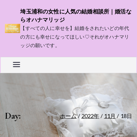
内
埼玉浦和の女性に人気の結婚相談所｜婚活な
容
らオハナマリッジ
を
【すべての人に幸せを】結婚をされたいどの年代
ス
の方にも幸せになってほしい♡それがオハナマリ
キ
ッジの願いです。
ッ
プ
Day:
ホーム
2022年
11月
18日